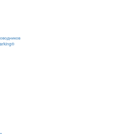
роводников
arking®
я