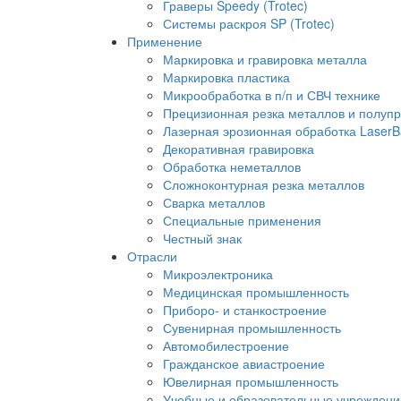
Граверы Speedy (Trotec)
Системы раскроя SP (Trotec)
Применение
Маркировка и гравировка металла
Маркировка пластика
Микрообработка в п/п и СВЧ технике
Прецизионная резка металлов и полуп
Лазерная эрозионная обработка LaserB
Декоративная гравировка
Обработка неметаллов
Сложноконтурная резка металлов
Сварка металлов
Специальные применения
Честный знак
Отрасли
Микроэлектроника
Медицинская промышленность
Приборо- и станкостроение
Сувенирная промышленность
Автомобилестроение
Гражданское авиастроение
Ювелирная промышленность
Учебные и образовательные учреждени