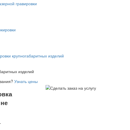
баритных изделий
ования?
Узнать цены
овка
 не
г