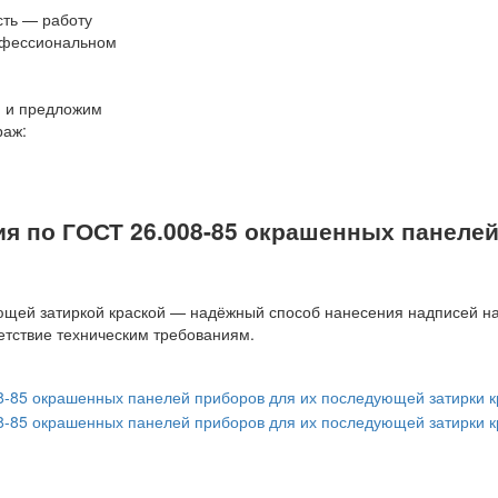
сть — работу
офессиональном
и и предложим
раж:
ия по ГОСТ 26.008-85 окрашенных панеле
ующей затиркой краской — надёжный способ нанесения надписей н
ветствие техническим требованиям.