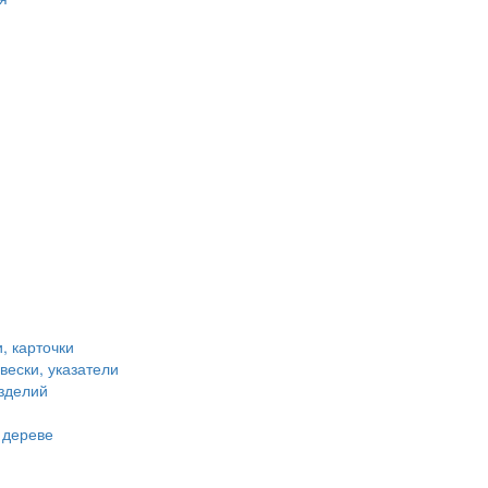
, карточки
вески, указатели
зделий
 дереве