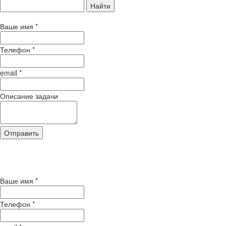
Найти
Ваше имя
*
Телефон
*
email
*
Описание задачи
Отправить
Нажимая кнопку "Отправить", Вы
соглашаетесь на обработку своих персональных
данных
Ваше имя
*
Телефон
*