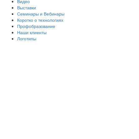
Видео
Выставки
Семинары и Вебинары
Коротко о технологиях
Профобразование
Наши клиенты
Логотипы
ПО MaxiGraf
включено в Единый реестр
российских программ для ЭВМ
Подробнее
МикроСЕТ 2
Лазерная микрообработка с точностью до 5 мкм
Пико- и фемтосекундные лазеры