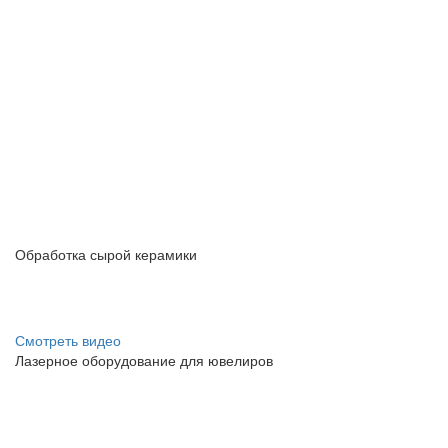
Omega
Лазерная подгонка резисторов
Быстрая система измерения сопротивления
Высокая точность подгонки от заданного номинала
Отсутствие расходных материалов
Узнать подробнее
Обработка сырой керамики
Новая версия системы МикроСЕТ
Автоматическая обработка
Успешно импортозамещает европейские аналоги
Смотреть видео
Лазерное оборудование для ювелиров
3D-обработка металлов, изготовление пресс-форм и
штампов
Новейшая технология LaserBarking
®
Гарантия лучшего результата