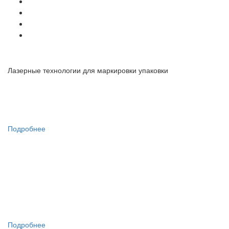
прецизионная резка
скрайбирование
деметаллизация
прошивка микроотверстий
Подробнее
Лазерные технологии для маркировки упаковки
Штрихкодирование
Прослеживаемость
Сериализация
Подробнее
Санкт-Петербургский
монетный двор
отчеканил серию памятных жетонов
«20 лет компании Лазерный Центр» по
уникальной технологии
Подробнее