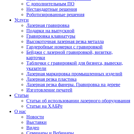
С дополнительным ПО
Нестандартные решения
Роботизированные решения
Услуги
Лазерная гравировка
Подарки на выпускной
Гравировка клавиатуры
Высокоточная лазерная резка металла
Гардеробные номерки с гравировкой
Бейджи с лазерной гравировкой, визитки,
карточки
Таблички с гравировкой для бизнеса, вывески,
указатели
Лазерная маркировка промышленных изделий
Лазерная резка пластика
Лазерная резка фанеры. Гравировка на дереве
Изготовление печатей
Статьи
Статьи об использовании лазерного оборудования
Статьи на ХАБРе
О нас
Новости
Выставки
Видео
Семинары и Вебинары