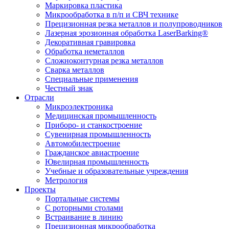
Маркировка пластика
Микрообработка в п/п и СВЧ технике
Прецизионная резка металлов и полупроводников
Лазерная эрозионная обработка LaserBarking®
Декоративная гравировка
Обработка неметаллов
Сложноконтурная резка металлов
Сварка металлов
Специальные применения
Честный знак
Отрасли
Микроэлектроника
Медицинская промышленность
Приборо- и станкостроение
Сувенирная промышленность
Автомобилестроение
Гражданское авиастроение
Ювелирная промышленность
Учебные и образовательные учреждения
Метрология
Проекты
Портальные системы
С роторными столами
Встраивание в линию
Прецизионная микрообработка