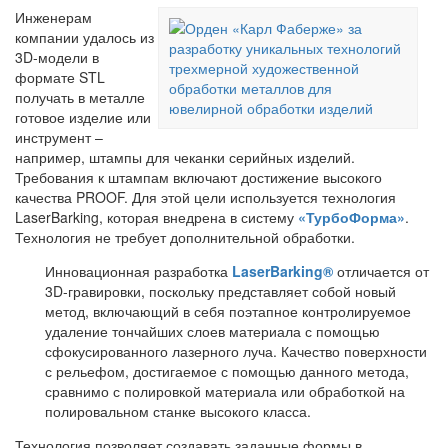
Инженерам
компании удалось из
3D-модели в
формате STL
получать в металле
готовое изделие или
инструмент –
например, штампы для чеканки серийных изделий.
Требования к штампам включают достижение высокого
качества PROOF. Для этой цели используется технология
LaserBarking, которая внедрена в систему
«ТурбоФорма»
.
Технология не требует дополнительной обработки.
Инновационная разработка
LaserBarking®
отличается от
3D-гравировки, поскольку представляет собой новый
метод, включающий в себя поэтапное контролируемое
удаление тончайших слоев материала с помощью
сфокусированного лазерного луча. Качество поверхности
с рельефом, достигаемое с помощью данного метода,
сравнимо с полировкой материала или обработкой на
полировальном станке высокого класса.
Технология позволяет создавать заданные формы в