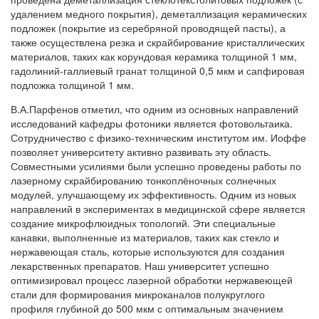
удалением медного покрытия), деметаллизация керамических
подложек (покрытие из серебряной проводящей пасты), а
также осуществлена резка и скрайбирование кристаллических
материалов, таких как корундовая керамика толщиной 1 мм,
гадолиний-галлиевый гранат толщиной 0,5 мкм и сапфировая
подложка толщиной 1 мм.
В.А.Парфенов отметил, что одним из основных направлений
исследований кафедры фотоники является фотовольтаика.
Сотрудничество с физико-техническим институтом им. Иоффе
позволяет университету активно развивать эту область.
Совместными усилиями были успешно проведены работы по
лазерному скрайбированию тонкоплёночных солнечных
модулей, улучшающему их эффективность. Одним из новых
направлений в экспериментах в медицинской сфере является
создание микрофлюидных топологий. Эти специальные
канавки, выполненные из материалов, таких как стекло и
нержавеющая сталь, которые используются для создания
лекарственных препаратов. Наш университет успешно
оптимизировал процесс лазерной обработки нержавеющей
стали для формирования микроканалов полукруглого
профиля глубиной до 500 мкм с оптимальным значением