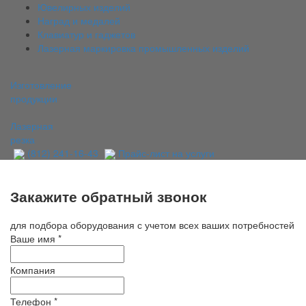
Ювелирных изделий
Наград и медалей
Клавиатур и гаджетов
Лазерная маркировка промышленных изделий
Изготовление
продукции
Лазерная
резка
(812) 241-16-43
Прайс-лист на услуги
Закажите обратный звонок
для подбора оборудования с учетом всех ваших потребностей
Ваше имя
*
Компания
Телефон
*