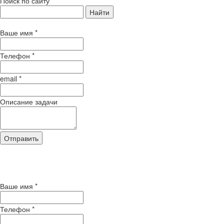
Поиск по сайту
Найти
Ваше имя
*
Телефон
*
email
*
Описание задачи
Отправить
Нажимая кнопку "Отправить", Вы
соглашаетесь на обработку своих персональных
данных
Ваше имя
*
Телефон
*