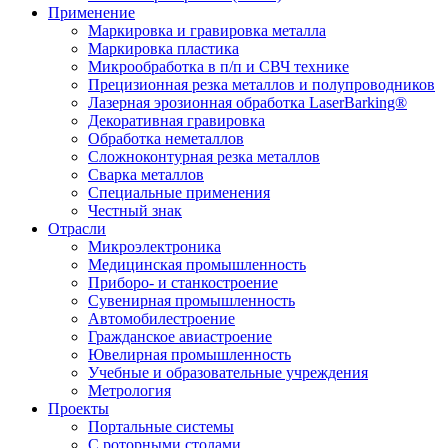
Применение
Маркировка и гравировка металла
Маркировка пластика
Микрообработка в п/п и СВЧ технике
Прецизионная резка металлов и полупроводников
Лазерная эрозионная обработка LaserBarking®
Декоративная гравировка
Обработка неметаллов
Сложноконтурная резка металлов
Сварка металлов
Специальные применения
Честный знак
Отрасли
Микроэлектроника
Медицинская промышленность
Приборо- и станкостроение
Сувенирная промышленность
Автомобилестроение
Гражданское авиастроение
Ювелирная промышленность
Учебные и образовательные учреждения
Метрология
Проекты
Портальные системы
С роторными столами