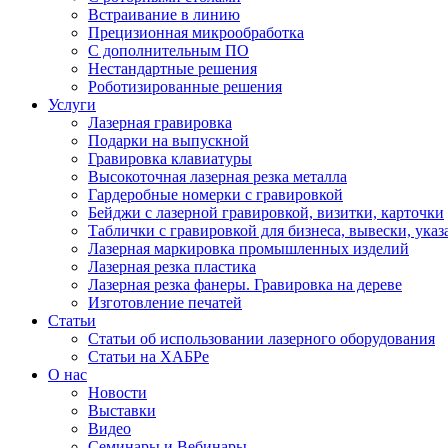
Встраивание в линию
Прецизионная микрообработка
С дополнительным ПО
Нестандартные решения
Роботизированные решения
Услуги
Лазерная гравировка
Подарки на выпускной
Гравировка клавиатуры
Высокоточная лазерная резка металла
Гардеробные номерки с гравировкой
Бейджи с лазерной гравировкой, визитки, карточки
Таблички с гравировкой для бизнеса, вывески, указ
Лазерная маркировка промышленных изделий
Лазерная резка пластика
Лазерная резка фанеры. Гравировка на дереве
Изготовление печатей
Статьи
Статьи об использовании лазерного оборудования
Статьи на ХАБРе
О нас
Новости
Выставки
Видео
Семинары и Вебинары