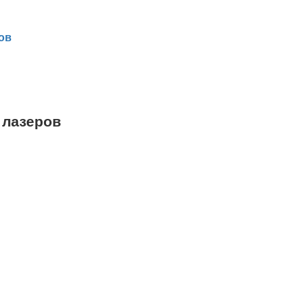
ов
 лазеров