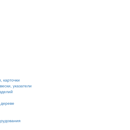
, карточки
вески, указатели
зделий
 дереве
орудования