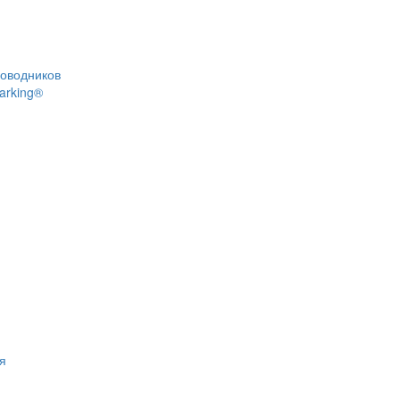
роводников
arking®
я