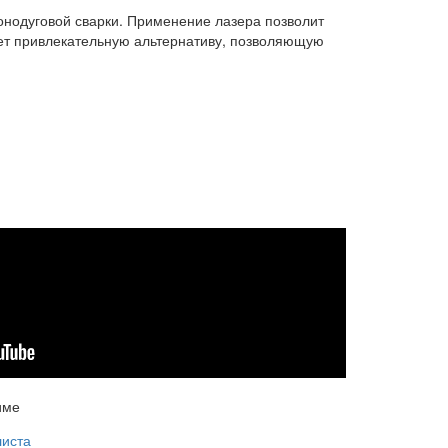
онодуговой сварки. Применение лазера позволит
ает привлекательную альтернативу, позволяющую
име
листа