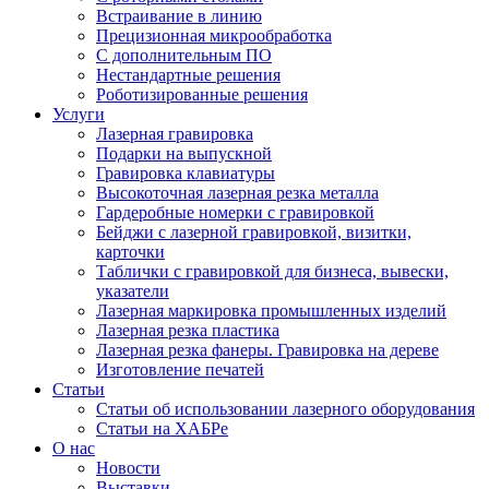
Встраивание в линию
Прецизионная микрообработка
С дополнительным ПО
Нестандартные решения
Роботизированные решения
Услуги
Лазерная гравировка
Подарки на выпускной
Гравировка клавиатуры
Высокоточная лазерная резка металла
Гардеробные номерки с гравировкой
Бейджи с лазерной гравировкой, визитки,
карточки
Таблички с гравировкой для бизнеса, вывески,
указатели
Лазерная маркировка промышленных изделий
Лазерная резка пластика
Лазерная резка фанеры. Гравировка на дереве
Изготовление печатей
Статьи
Статьи об использовании лазерного оборудования
Статьи на ХАБРе
О нас
Новости
Выставки