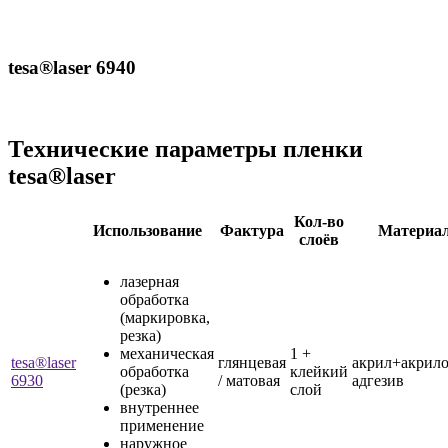
tesa®laser 6940
Технические параметры пленки
tesa®laser
Кол-во
Использование
Фактура
Материа
слоёв
лазерная
обработка
(маркировка,
резка)
механическая
1 +
tesa®laser
глянцевая
акрил+акрил
обработка
клейкий
6930
/ матовая
адгезив
(резка)
слой
внутреннее
применение
наружное