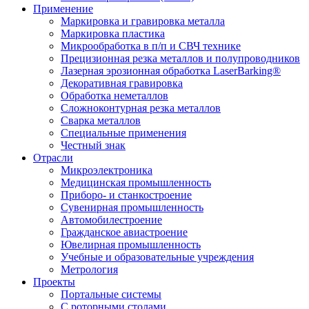
Применение
Маркировка и гравировка металла
Маркировка пластика
Микрообработка в п/п и СВЧ технике
Прецизионная резка металлов и полупроводников
Лазерная эрозионная обработка LaserBarking®
Декоративная гравировка
Обработка неметаллов
Сложноконтурная резка металлов
Сварка металлов
Специальные применения
Честный знак
Отрасли
Микроэлектроника
Медицинская промышленность
Приборо- и станкостроение
Сувенирная промышленность
Автомобилестроение
Гражданское авиастроение
Ювелирная промышленность
Учебные и образовательные учреждения
Метрология
Проекты
Портальные системы
С роторными столами