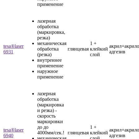
применение
лазерная
обработка
(маркировка,
резка)
механическая
1 +
tesa®laser
акрил+акрил
обработка
глянцевая
клейкий
6931
адгезив
(резка)
слой
внутреннее
применение
наружное
применение
лазерная
обработка
(маркировка
и резка) -
скорость
маркировки
до до
1 +
tesa®laser
акрил+акрил
4000мм/сек.!
глянцевая
клейкий
6940
адгезив
механическая
слой