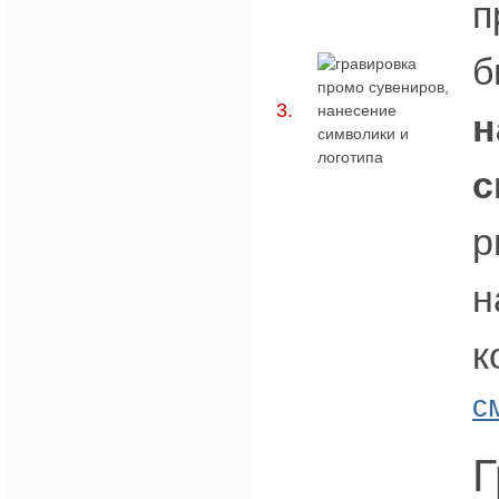
п
б
3.
н
с
р
н
к
с
Г