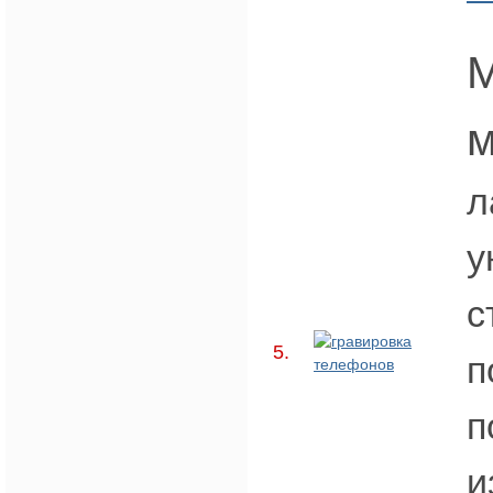
М
м
л
у
с
5.
п
п
и