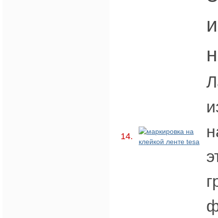
н
Л
и
н
14.
э
г
ф