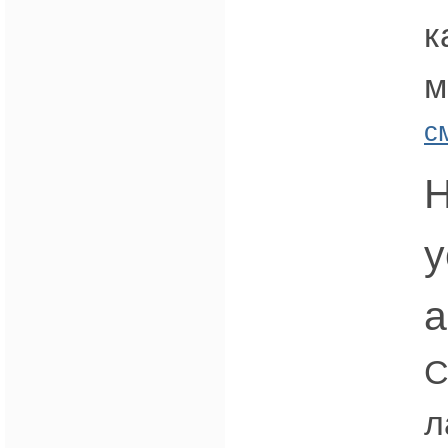
к
м
с
Н
у
а
С
л