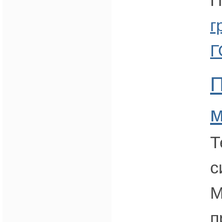
П
г
Г
м
Т
с
M
п