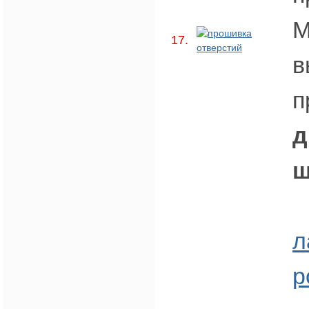
М
17.
в
п
д
ш
л
р