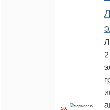
Л
э
Л
2
э
г
и
а
10.