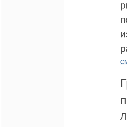
р
п
и
р
с
Г
п
Л