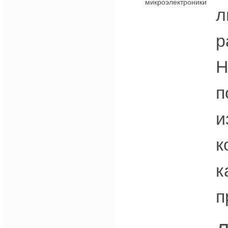
л
р
Н
п
и
к
к
п