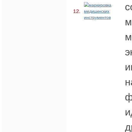
с
12.
м
м
э
и
н
ф
и
д