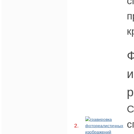
с
п
к
Ф
и
р
С
с
2.