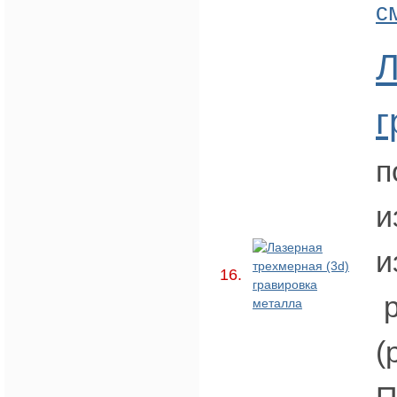
с
Л
г
п
и
и
16.
р
(