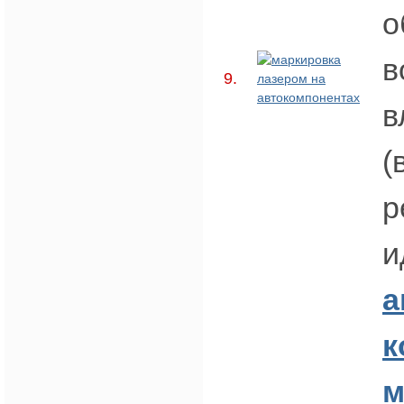
о
в
9.
в
(
р
и
а
к
м