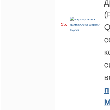
д
(
15.
Q
с
к
с
в
п
М