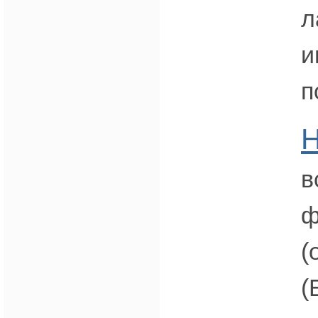
л
и
п
Н
в
ф
(
(