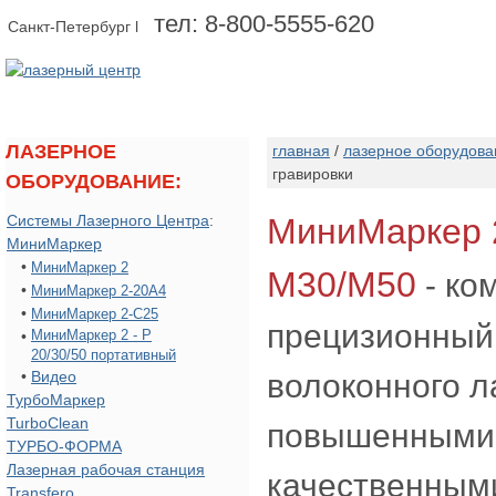
тел: 8-800-5555-620
Санкт-Петербург l
о компании
оборудование
ЛАЗЕРНОЕ
главная
/
лазерное оборудова
гравировки
ОБОРУДОВАНИЕ:
Системы Лазерного Центра
:
МиниМаркер 2
МиниМаркер
•
МиниМаркер 2
М30/M50
- ко
•
МиниМаркер 2-20А4
•
МиниМаркер 2-C25
прецизионный 
•
МиниМаркер 2 - Р
20/30/50 портативный
•
Видео
волоконного л
ТурбоМаркер
TurboClean
повышенными 
ТУРБО-ФОРМА
Лазерная рабочая станция
качественным
Transfero