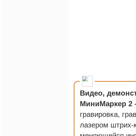
Видео, демонс
МиниМаркер 2
гравировка, гра
лазером штрих-к
меняющейся инф