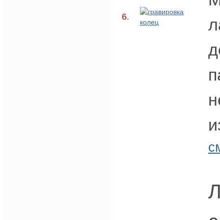
6.
л
д
п
н
и
с
Л