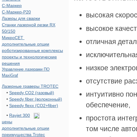
С-Маркер
С-Маркер-Р20
высокая скоро
Лазеры для сварки
Станки лазерной резки RX
высокое качест
50/150
МикроСЕТ
отличная дета
дополнительные опции
роботизированные комплексы
исключительна
проекты и технологические
решения
низкое электро
Управление лазерами ПО
MaxiGraf
отсутствие ра
Лазерные граверы TROTEC
•
Speedy CO2 (газовый)
интуитивно по
•
Speedy fiber (волоконный)
обеспечение,
•
Speedy flexx (CO2+fiber)
•
Rayjet 300
простота интег
цены
том числе авт
дополнительные опции
преимущества Trotec