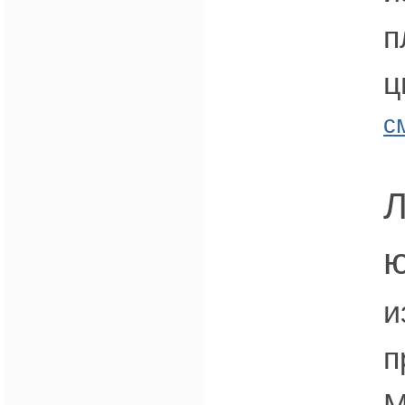
п
ц
с
Л
ю
и
п
М