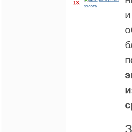
13.
и
о
б
п
э
и
с
З