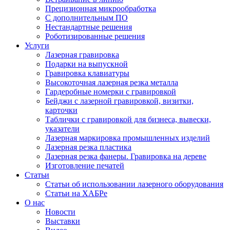
Прецизионная микрообработка
С дополнительным ПО
Нестандартные решения
Роботизированные решения
Услуги
Лазерная гравировка
Подарки на выпускной
Гравировка клавиатуры
Высокоточная лазерная резка металла
Гардеробные номерки с гравировкой
Бейджи с лазерной гравировкой, визитки,
карточки
Таблички с гравировкой для бизнеса, вывески,
указатели
Лазерная маркировка промышленных изделий
Лазерная резка пластика
Лазерная резка фанеры. Гравировка на дереве
Изготовление печатей
Статьи
Статьи об использовании лазерного оборудования
Статьи на ХАБРе
О нас
Новости
Выставки