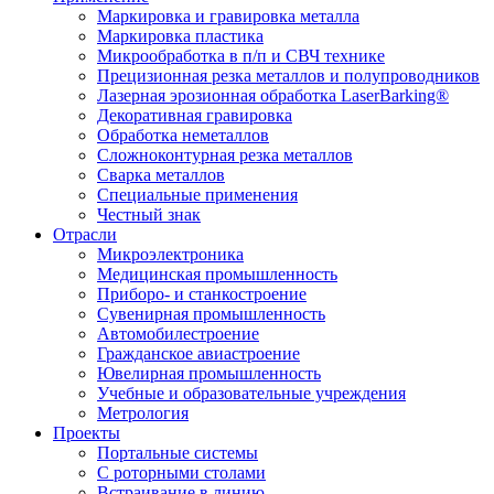
Маркировка и гравировка металла
Маркировка пластика
Микрообработка в п/п и СВЧ технике
Прецизионная резка металлов и полупроводников
Лазерная эрозионная обработка LaserBarking®
Декоративная гравировка
Обработка неметаллов
Сложноконтурная резка металлов
Сварка металлов
Специальные применения
Честный знак
Отрасли
Микроэлектроника
Медицинская промышленность
Приборо- и станкостроение
Сувенирная промышленность
Автомобилестроение
Гражданское авиастроение
Ювелирная промышленность
Учебные и образовательные учреждения
Метрология
Проекты
Портальные системы
С роторными столами
Встраивание в линию