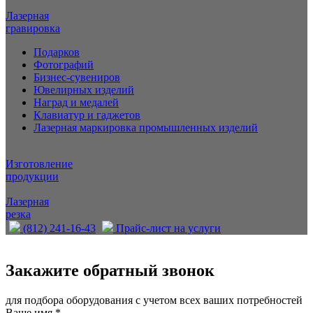
Лазерная
гравировка
Подарков
Фотографий
Бизнес-сувениров
Ювелирных изделий
Наград и медалей
Клавиатур и гаджетов
Лазерная маркировка промышленных изделий
Изготовление
продукции
Лазерная
резка
(812) 241-16-43
Прайс-лист на услуги
Закажите обратный звонок
для подбора оборудования с учетом всех ваших потребностей
Ваше имя
*