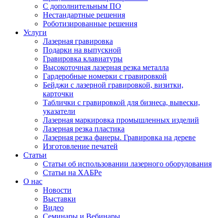
С дополнительным ПО
Нестандартные решения
Роботизированные решения
Услуги
Лазерная гравировка
Подарки на выпускной
Гравировка клавиатуры
Высокоточная лазерная резка металла
Гардеробные номерки с гравировкой
Бейджи с лазерной гравировкой, визитки,
карточки
Таблички с гравировкой для бизнеса, вывески,
указатели
Лазерная маркировка промышленных изделий
Лазерная резка пластика
Лазерная резка фанеры. Гравировка на дереве
Изготовление печатей
Статьи
Статьи об использовании лазерного оборудования
Статьи на ХАБРе
О нас
Новости
Выставки
Видео
Семинары и Вебинары