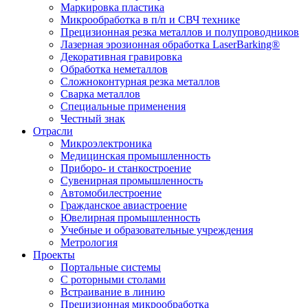
Маркировка пластика
Микрообработка в п/п и СВЧ технике
Прецизионная резка металлов и полупроводников
Лазерная эрозионная обработка LaserBarking®
Декоративная гравировка
Обработка неметаллов
Сложноконтурная резка металлов
Сварка металлов
Специальные применения
Честный знак
Отрасли
Микроэлектроника
Медицинская промышленность
Приборо- и станкостроение
Сувенирная промышленность
Автомобилестроение
Гражданское авиастроение
Ювелирная промышленность
Учебные и образовательные учреждения
Метрология
Проекты
Портальные системы
С роторными столами
Встраивание в линию
Прецизионная микрообработка