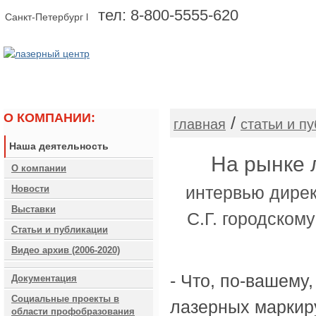
тел: 8-800-5555-620
Санкт-Петербург l
О КОМПАНИИ
ОБОРУДОВАНИЕ
О КОМПАНИИ:
/
главная
статьи и п
Наша деятельность
На рынке 
О компании
интервью дирек
Новости
Выставки
С.Г. городском
Статьи и публикации
Видео архив (2006-2020)
- Что, по-вашему
Документация
Социальные проекты в
лазерных маркир
области профобразования