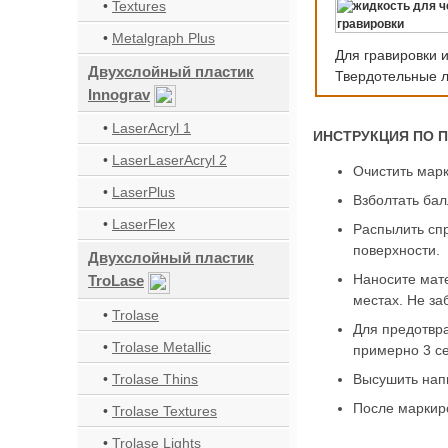
•
Textures
•
Metalgraph Plus
Для гравировки 
Двухслойный пластик
Твердотельные 
Innograv
•
LaserAcryl 1
ИНСТРУКЦИЯ ПО 
•
LaserLaserAcryl 2
Очистить марк
•
LaserPlus
Взболтать бал
•
LaserFlex
Распылить спр
поверхности.
Двухслойный пластик
Наносите мат
TroLase
местах. Не за
•
Trolase
Для предотвр
•
Trolase Metallic
примерно 3 се
•
Trolase Thins
Высушить нап
После маркиро
•
Trolase Textures
•
Trolase Lights