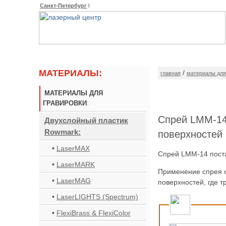
Санкт-Петербург
l
О КОМПАНИИ
ОБОР
МАТЕРИАЛЫ:
/
главная
материалы для
МАТЕРИАЛЫ ДЛЯ
:
ГРАВИРОВКИ
Спрей LMM-14
Двухслойный пластик
Rowmark:
поверхностей
•
LaserMAX
Спрей LMM-14 поста
•
LaserMARK
Применение спрея о
•
LaserMAG
поверхностей, где 
•
LaserLIGHTS (Spectrum)
•
FlexiBrass & FlexiColor