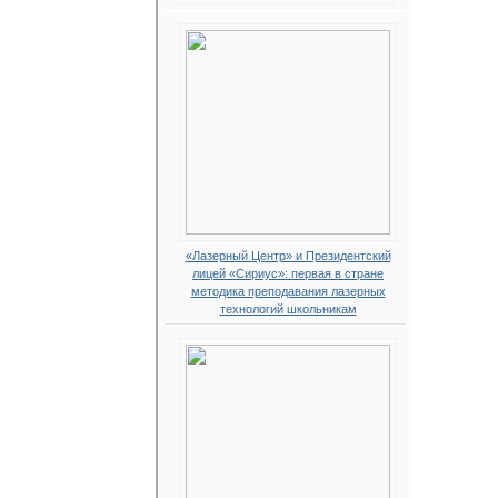
«Лазерный Центр» и Президентский
лицей «Сириус»: первая в стране
методика преподавания лазерных
технологий школьникам