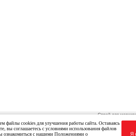
|
О компании
|
Оборудование
|
Технологии
|
Услуги
|
Материалы
|
Спрей для маркиро
ва", оф. 228-231
Тел.: 8-800-55
м файлы cookies для улучшения работы сайта. Оставаясь
59, 380-4361
те, вы соглашаетесь с условиями использования файлов
бы ознакомиться с нашими Положениями о
Я 