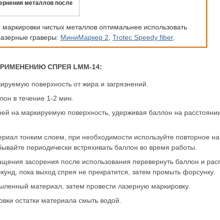
и маркировки чистых металлов оптимальнее использовать
лазерные граверы:
МиниМаркер 2
,
Trotec Speedy fiber
.
ПРИМЕНЕНИЮ СПРЕЯ LMM-14:
ируемую поверхность от жира и загрязнений.
лон в течение 1-2 мин.
ей на маркируемую поверхность, удерживая баллон на расстоянии
ериал тонким слоем, при необходимости используйте повторное н
бывайте периодически встряхивать баллон во время работы.
ащения засорения после использования перевернуть баллон и рас
кунд, пока выход спрея не прекратится, затем промыть форсунку.
ыленный материал, затем провести лазерную маркировку.
вки остатки материала смыть водой.