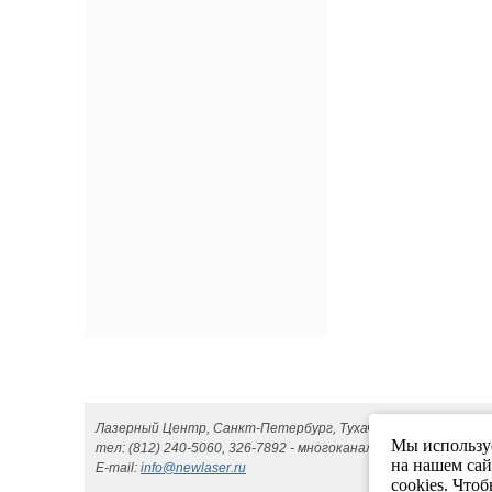
|
Главная
Лазерный Центр, Санкт-Петербург, Тухачевского, 22, БЦ "Со
Мы используе
тел: (812) 240-5060, 326-7892 - многоканальные, (812) 332-06
на нашем сай
E-mail:
info@newlaser.ru
cookies. Что