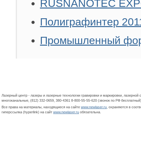
RUSNANOTEC EXPO
Полиграфинтер 201
Промышленный фору
|
О компан
Лазерный центр - лазеры и лазерные технологии гравировки и маркировки, лазерной с
многоканальные, (812) 332-0659, 380-4361 8-800-55-55-620 (звонок по РФ бесплатный
Все права на материалы, находящиеся на сайте
www.newlaser.ru
, охраняются в соот
гиперссылка (hyperlink) на сайт
www.newlaser.ru
обязательна.